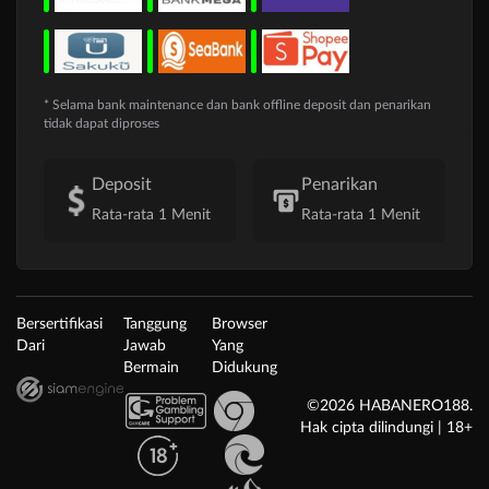
* Selama bank maintenance dan bank offline deposit dan penarikan
tidak dapat diproses
Deposit
Penarikan
Rata-rata 1 Menit
Rata-rata 1 Menit
Bersertifikasi
Tanggung
Browser
Dari
Jawab
Yang
Bermain
Didukung
©2026 HABANERO188.
Hak cipta dilindungi | 18+