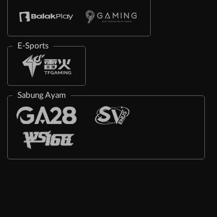
E-Sports
Sabung Ayam