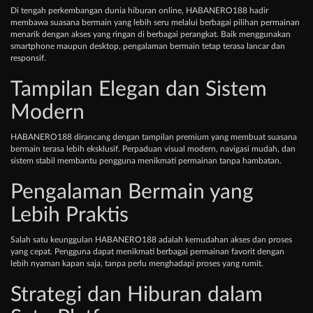
Di tengah perkembangan dunia hiburan online, HABANERO188 hadir
membawa suasana bermain yang lebih seru melalui berbagai pilihan permainan
menarik dengan akses yang ringan di berbagai perangkat. Baik menggunakan
smartphone maupun desktop, pengalaman bermain tetap terasa lancar dan
responsif.
Tampilan Elegan dan Sistem
Modern
HABANERO188 dirancang dengan tampilan premium yang membuat suasana
bermain terasa lebih eksklusif. Perpaduan visual modern, navigasi mudah, dan
sistem stabil membantu pengguna menikmati permainan tanpa hambatan.
Pengalaman Bermain yang
Lebih Praktis
Salah satu keunggulan HABANERO188 adalah kemudahan akses dan proses
yang cepat. Pengguna dapat menikmati berbagai permainan favorit dengan
lebih nyaman kapan saja, tanpa perlu menghadapi proses yang rumit.
Strategi dan Hiburan dalam