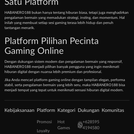
Satu Platform
HABANERO188 bukan hanya tentang hiburan biasa, tetapi juga menghadirkan
pengalaman bermain yang memadukan strategi, insting, dan momentum. Hal
inilah yang membuat setiap sesi gaming terasa lebih hidup dan penuh
tantangan menarik.
Platform Pilihan Pecinta
Gaming Online
Dengan dukungan sistem modern dan pengalaman bermain yang responsif,
HABANERO188 menjadi pilihan banyak pengguna yang ingin menikmati
hiburan digital dengan nuansa lebih premium dan profesional.
Jika Anda mencari platform gaming online dengan tampilan elegan, performa
stabil, serta pengalaman bermain yang lebih seru, maka HABANERO188 bisa
menjadi tempat yang tepat untuk menikmati sensasi hiburan digital modern.
Kebijaksanaan
Platform
Kategori
Dukungan
Komunitas
Promosi
Hot
+628595
Games
4194580
Loyalty