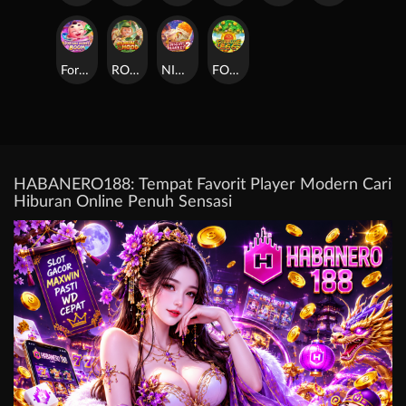
Fortune Money Boom
ROBIN HOOD
NIGHT MARKET 2
FORTUNE EGG
HABANERO188: Tempat Favorit Player Modern Cari
Hiburan Online Penuh Sensasi