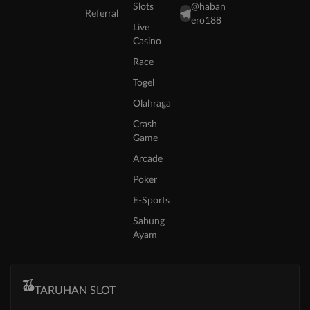
Slots
@haban
Referral
ero188
Live
Casino
Race
Togel
Olahraga
Crash
Game
Arcade
Poker
E-Sports
Sabung
Ayam
TARUHAN SLOT