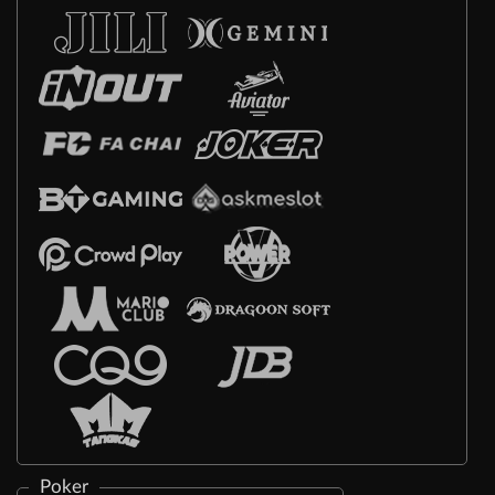
Poker