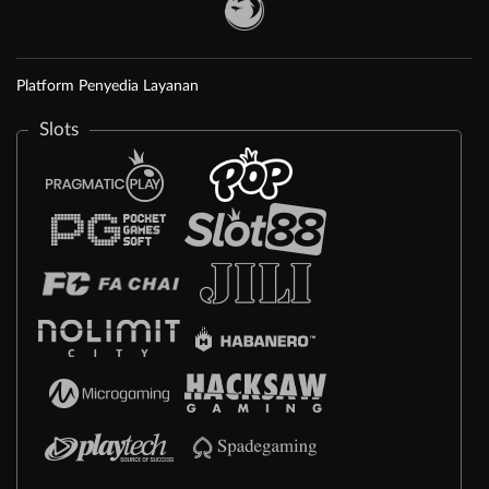
Platform Penyedia Layanan
Slots