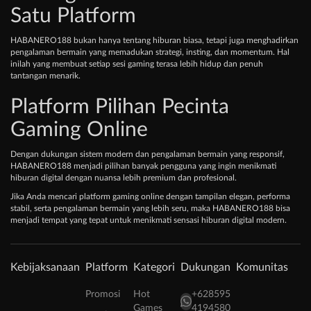
Satu Platform
HABANERO188 bukan hanya tentang hiburan biasa, tetapi juga menghadirkan
pengalaman bermain yang memadukan strategi, insting, dan momentum. Hal
inilah yang membuat setiap sesi gaming terasa lebih hidup dan penuh
tantangan menarik.
Platform Pilihan Pecinta
Gaming Online
Dengan dukungan sistem modern dan pengalaman bermain yang responsif,
HABANERO188 menjadi pilihan banyak pengguna yang ingin menikmati
hiburan digital dengan nuansa lebih premium dan profesional.
Jika Anda mencari platform gaming online dengan tampilan elegan, performa
stabil, serta pengalaman bermain yang lebih seru, maka HABANERO188 bisa
menjadi tempat yang tepat untuk menikmati sensasi hiburan digital modern.
Kebijaksanaan
Platform
Kategori
Dukungan
Komunitas
Promosi
Hot
+628595
Games
4194580