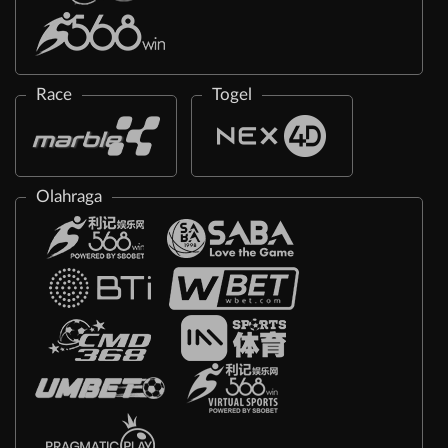
Race
Togel
Olahraga