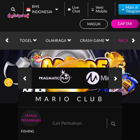
BHS
Live
Versi
Main di
Chat
Mobile
Telegra
INDONESIA
DAFTAR
MASUK
ACE
TOGEL
OLAHRAGA
CRASH GAME
ARCADE
MARIO CLUB
SEMUA
PERMAINAN
FISHING