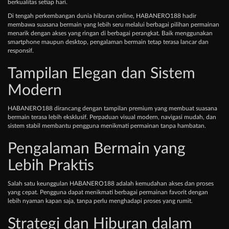
berkualitas setiap hari.
Di tengah perkembangan dunia hiburan online, HABANERO188 hadir
membawa suasana bermain yang lebih seru melalui berbagai pilihan permainan
menarik dengan akses yang ringan di berbagai perangkat. Baik menggunakan
smartphone maupun desktop, pengalaman bermain tetap terasa lancar dan
responsif.
Tampilan Elegan dan Sistem
Modern
HABANERO188 dirancang dengan tampilan premium yang membuat suasana
bermain terasa lebih eksklusif. Perpaduan visual modern, navigasi mudah, dan
sistem stabil membantu pengguna menikmati permainan tanpa hambatan.
Pengalaman Bermain yang
Lebih Praktis
Salah satu keunggulan HABANERO188 adalah kemudahan akses dan proses
yang cepat. Pengguna dapat menikmati berbagai permainan favorit dengan
lebih nyaman kapan saja, tanpa perlu menghadapi proses yang rumit.
Strategi dan Hiburan dalam