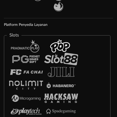
Platform Penyedia Layanan
Slots