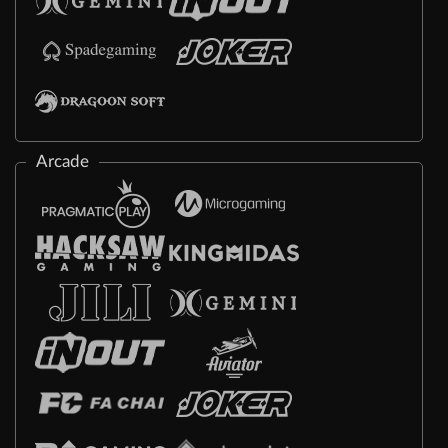
Arcade