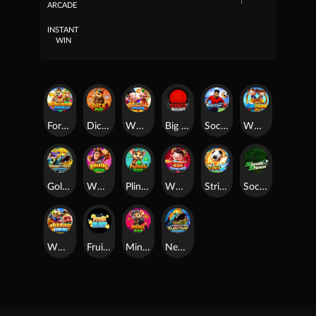
ARCADE
INSTANT
WIN
Fortune Fishing
Dice Pop
WD Golden Fuwa Fishing
Big Button Bash
SoccerX
WD FuWa Fishing
Golden Tyrant Fishing
WD King Kong Fishing
Plinko Pop
WD Nezha Fishing Legend
StrikerX
Soccer Striker
WD Gold Blast Fishing
Fruit Blast
Mine Pop
Nexus Golden Tyrant