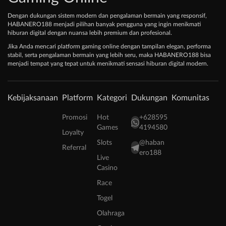
Dengan dukungan sistem modern dan pengalaman bermain yang responsif,
HABANERO188 menjadi pilihan banyak pengguna yang ingin menikmati
hiburan digital dengan nuansa lebih premium dan profesional.
Jika Anda mencari platform gaming online dengan tampilan elegan, performa
stabil, serta pengalaman bermain yang lebih seru, maka HABANERO188 bisa
menjadi tempat yang tepat untuk menikmati sensasi hiburan digital modern.
Kebijaksanaan
Platform
Kategori
Dukungan
Komunitas
Promosi
Hot
+628595
Games
4194580
Loyalty
Slots
@haban
Referral
ero188
Live
Casino
Race
Togel
Olahraga