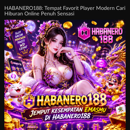
HABANERO188: Tempat Favorit Player Modern Cari
Hiburan Online Penuh Sensasi