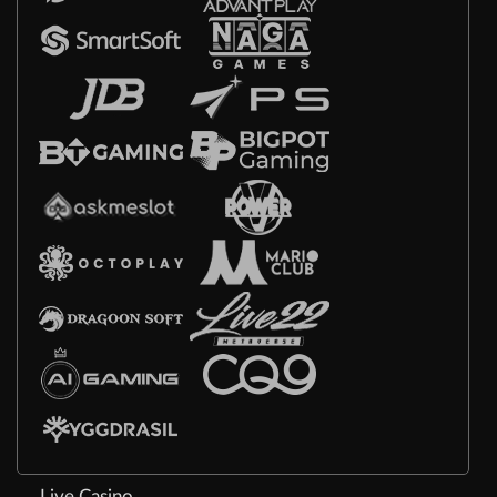
Live Casino