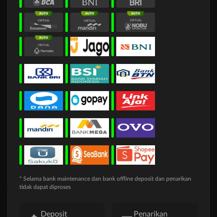
* Selama bank maintenance dan bank offline deposit dan penarikan
tidak dapat diproses
Deposit
Penarikan