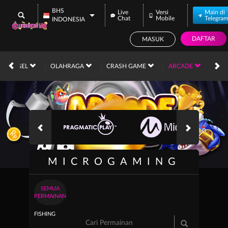
BHS
Live
Versi
Main di
Chat
Mobile
Telegra
INDONESIA
DAFTAR
MASUK
TOGEL
OLAHRAGA
CRASH GAME
ARCADE
PO
MICROGAMING
SEMUA
PERMAINAN
FISHING