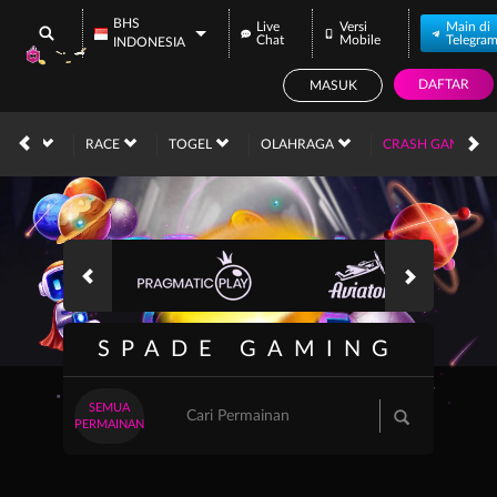
BHS
Live
Versi
Main di
Chat
Mobile
Telegra
INDONESIA
DAFTAR
MASUK
CASINO
RACE
TOGEL
OLAHRAGA
CRASH GAME
SPADE GAMING
SEMUA
PERMAINAN