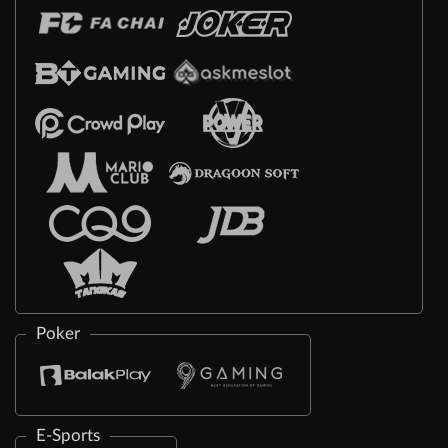
Poker
E-Sports