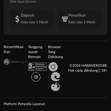
tidak dapat diproses
Deposit
Penarikan
Rata-rata 1 Menit
Rata-rata 1 Menit
Bersertifikasi
Tanggung
Browser
Dari
Jawab
Yang
Bermain
Didukung
©2026 HABANERO188.
Hak cipta dilindungi | 18+
Platform Penyedia Layanan