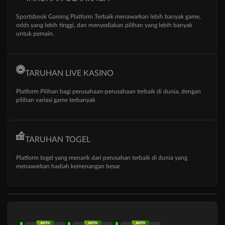
Sportsbook Gaming Platform Terbaik menawarkan lebih banyak game,
odds yang lebih tinggi, dan menyediakan pilihan yang lebih banyak
untuk pemain.
TARUHAN LIVE KASINO
Platform Pilihan bagi perusahaan-perusahaan terbaik di dunia, dengan
pilihan variasi game terbanyak
TARUHAN TOGEL
Platform togel yang menarik dari perusahan terbaik di dunia yang
menawarkan hadiah kemenangan besar